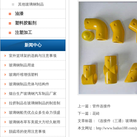
其他玻璃钢制品
油漆
塑料胶黏剂
注塑加工
新闻中心
室外篮球架的选购与注意事项
玻璃钢制品用途
玻璃纤维增强塑料
玻璃钢制品壳体与结构件
烟台生产玻璃钢汽车制品厂家
拉挤制品在玻璃钢制品的制造制
上一篇：
管件连接件
玻璃钢船壳优点众多生命力强盛
下一篇：
花砖
文章标题：《
连接件（三通）玻璃钢
玻璃钢布草车美观大方经久耐用
本文网址：
http://www.hailun188.com/
脱硫塔的使用注意事项