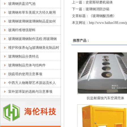
上一篇：
史密斯研磨机箱体
玻璃钢拱盖沼气池
下一篇：
玻璃钢消防沙箱
玻璃钢布草车美观大方经久耐用
文章标题：《
玻璃钢酸洗槽
》
玻璃钢玻璃钢玻璃钢制品是如何
本文网址：
http://www.hailun188.com/p
玻璃纤维增强塑料
玻璃钢玻璃钢制作流程:用玻璃钢
推荐产品：
维护和保养4g5g玻璃钢美化制品时
玻璃钢制品分类特点
玻璃钢制品壳体与结构件
脱硫塔的使用注意事项
中西方人物雕塑艺术源远流长人
室外篮球架的选购与注意事项
抗盐耐腐蚀汽车空调壳体