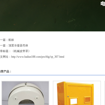
一篇：
航标
一篇：
顶置冷凝器壳体
章标题：《
机械皮带罩
》
文网址：
http://www.hailun188.com/pro/blg//qt_307.html
推荐产品：