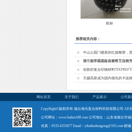
航标
推荐相关内容：
中山公园门楼新的红旗雕塑，
场中的景观花盆点缀着节日的
第二届中国国际新材料工业展览会(C
创新的复合织物材料TIXPREF
天赐高新成为国内领先的卡波
网站首页
关于我们
产品展示
公司新
CopyRight©版权所有 烟台海伦复合材料科技有限公司 All Rights
公司网址：www.hailun188.com 公司地址：山东省烟台市福山
传真：0535-6355677 Email：ythailunhuagong@163.com