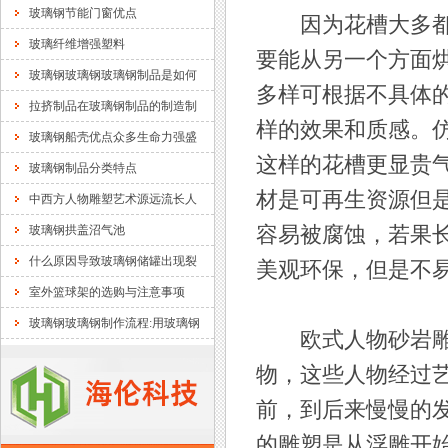
玻璃钢节能门窗优点
因为花槽大多都是
玻璃纤维增强塑料
要能从另一个方面
玻璃钢玻璃钢玻璃钢制品是如何
多样可根据不具体
拉挤制品在玻璃钢制品的制造制
样的效果和质感。
玻璃钢船壳优点众多生命力强盛
这样的花槽更显贵
玻璃钢制品分类特点
材是可再生资源但
中西方人物雕塑艺术源远流长人
玻璃钢拱盖沼气池
容易被腐蚀，若果
什么原因导致玻璃钢储罐出现裂
美观环保，但是不易于保养且
室外篮球架的选购与注意事项
玻璃钢玻璃钢制作流程:用玻璃钢
欧式人物砂岩雕塑
物，这些人物经过
前，到后来慢慢的
的雕塑是从浮雕开