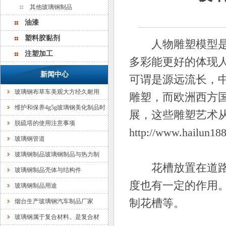
其他玻璃钢制品
油漆
塑料胶黏剂
人物雕塑模型是以
注塑加工
多彩能更好的体现
新闻中心
可谓是源远流长，
玻璃钢布草车美观大方经久耐用
雕塑，而欧洲西方
维护和保养4g5g玻璃钢美化制品时
展，这些雕塑艺术
脱硫塔的使用注意事项
http://www.hailun18
玻璃钢管道
玻璃钢制品玻璃钢制品与热力制
花槽放置在道路上
玻璃钢制品壳体与结构件
度也有一定的作用
玻璃钢制品用途
制花槽等。
烟台生产玻璃钢汽车制品厂家
玻璃钢属于复合材料。是复合材