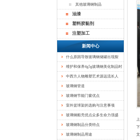
其他玻璃钢制品
油漆
塑料胶黏剂
注塑加工
新闻中心
什么原因导致玻璃钢储罐出现裂
维护和保养4g5g玻璃钢美化制品时
中西方人物雕塑艺术源远流长人
玻璃钢管道
玻璃钢节能门窗优点
室外篮球架的选购与注意事项
玻璃钢船壳优点众多生命力强盛
上
玻璃钢制品分类特点
下
玻璃钢制品用途
文