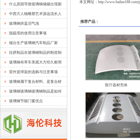
本文网址：
http://www.hailun188.com/p
什么原因导致玻璃钢储罐出现裂
中西方人物雕塑艺术源远流长人
推荐产品：
玻璃钢拱盖沼气池
脱硫塔的使用注意事项
烟台生产玻璃钢汽车制品厂家
拉挤制品在玻璃钢制品的制造制
玻璃钢布草车美观大方经久耐用
室外篮球架的选购与注意事项
玻璃钢属于复合材料。是复合材
医疗器材壳体
玻璃钢玻璃钢玻璃钢制品是如何
玻璃钢节能门窗优点