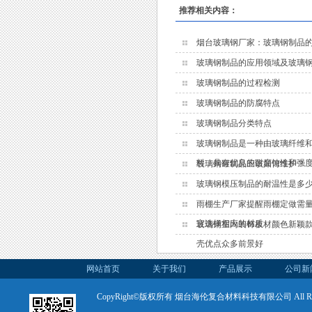
推荐相关内容：
烟台玻璃钢厂家：玻璃钢制品
玻璃钢制品的应用领域及玻璃
玻璃钢制品的过程检测
玻璃钢制品的防腐特点
玻璃钢制品分类特点
玻璃钢制品是一种由玻璃纤维
料，具有优良的耐腐蚀性和强
玻璃钢罐制品应该如何维护？
玻璃钢模压制品的耐温性是多
雨棚生产厂家提醒雨棚定做需
宜选择相应的材质
玻璃钢室内装饰板材颜色新颖
壳优点众多前景好
网站首页
关于我们
产品展示
公司新
CopyRight©版权所有 烟台海伦复合材料科技有限公司 All Rights