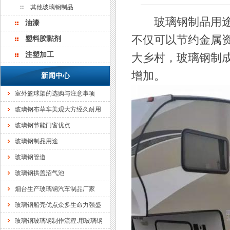
其他玻璃钢制品
玻璃钢制品用途广
油漆
不仅可以节约金属
塑料胶黏剂
注塑加工
大乡村，玻璃钢制
增加。
新闻中心
室外篮球架的选购与注意事项
玻璃钢布草车美观大方经久耐用
玻璃钢节能门窗优点
玻璃钢制品用途
玻璃钢管道
玻璃钢拱盖沼气池
烟台生产玻璃钢汽车制品厂家
玻璃钢船壳优点众多生命力强盛
玻璃钢玻璃钢制作流程:用玻璃钢