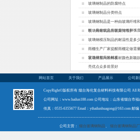
玻璃钢制品的防腐特点
玻璃钢制品分类特点
玻璃钢制品是一种由玻璃纤维
料，具有优良的耐腐蚀性和强
玻璃钢罐制品应该如何维护？
玻璃钢模压制品的耐温性是多
雨棚生产厂家提醒雨棚定做需
宜选择相应的材质
玻璃钢室内装饰板材颜色新颖
壳优点众多前景好
网站首页
关于我们
产品展示
公司新
CopyRight©版权所有 烟台海伦复合材料科技有限公司 All Rights
公司网址：www.hailun188.com 公司地址：山东省烟台市福山
传真：0535-6355677 Email：ythailunhuagong@163.com
公司主营：
烟台玻璃钢制品
、
烟台玻璃钢制品厂