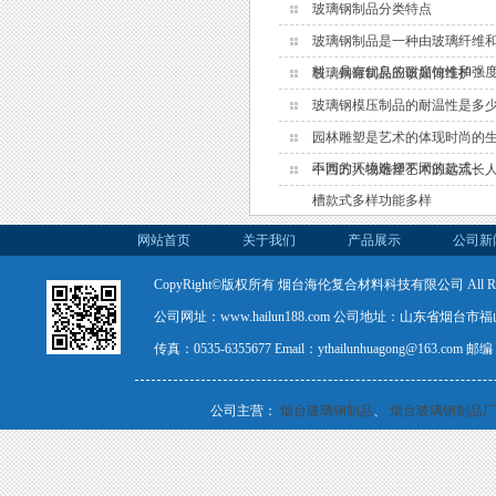
玻璃钢制品分类特点
玻璃钢制品是一种由玻璃纤维
料，具有优良的耐腐蚀性和强
玻璃钢罐制品应该如何维护？
玻璃钢模压制品的耐温性是多
园林雕塑是艺术的体现时尚的
不同的环境选择不同的款式
中西方人物雕塑艺术源远流长
槽款式多样功能多样
网站首页
关于我们
产品展示
公司新
CopyRight©版权所有 烟台海伦复合材料科技有限公司 All Rights
公司网址：www.hailun188.com 公司地址：山东省烟台市福山
传真：0535-6355677 Email：ythailunhuagong@163.com
公司主营：
烟台玻璃钢制品
、
烟台玻璃钢制品厂