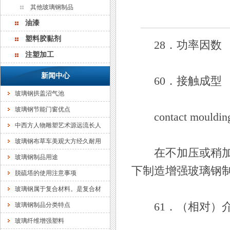
其他玻璃钢制品
油漆
塑料胶黏剂
28．功率因数
注塑加工
新闻中心
60．接触成型
玻璃钢拱盖沼气池
玻璃钢节能门窗优点
contact mouldin
中西方人物雕塑艺术源远流长人
玻璃钢布草车美观大方经久耐用
在不加压或稍加压（通
玻璃钢制品用途
下制造增强玻璃钢
脱硫塔的使用注意事项
玻璃钢属于复合材料。是复合材
61．（相对）介
玻璃钢制品分类特点
玻璃纤维增强塑料